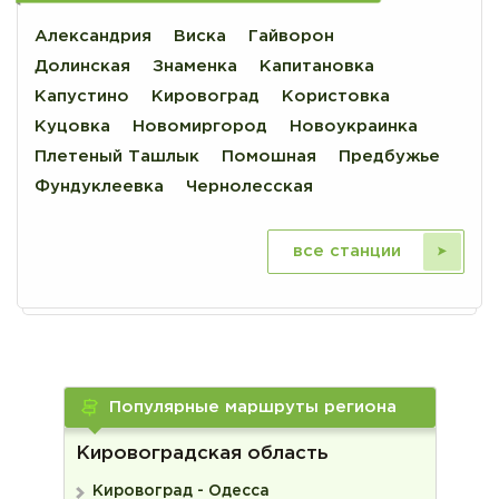
Александрия
Виска
Гайворон
Долинская
Знаменка
Капитановка
Капустино
Кировоград
Користовка
Куцовка
Новомиргород
Новоукраинка
Плетеный Ташлык
Помошная
Предбужье
Фундуклеевка
Чернолесская
все станции
Популярные маршруты региона
Кировоградская область
Кировоград - Одесса